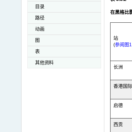
目录
在黑格比
路径
动画
站
图
(
参阅图1
表
其他资料
长洲
香港国
启德
西贡