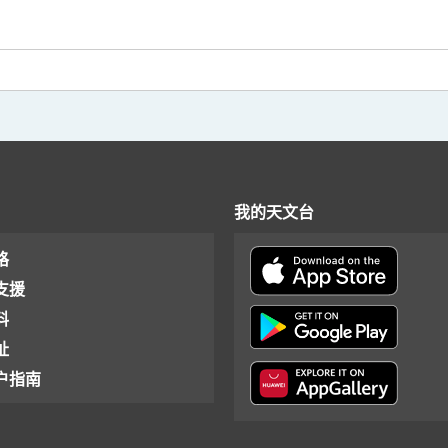
我的天文台
格
支援
料
址
户指南