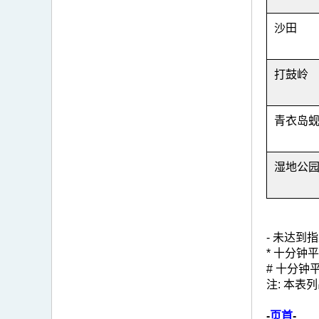
沙田
打鼓岭
青衣岛
湿地公
- 未达到
* 十分钟平
# 十分钟平
注: 本
-
页首
-