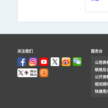
关注我们
服务台
公用表
联络及
M5.0+
M6.0+
公开资
相关网
快速用