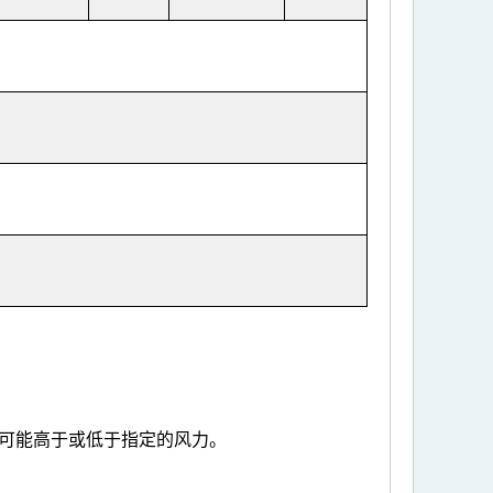
力可能高于或低于指定的风力。