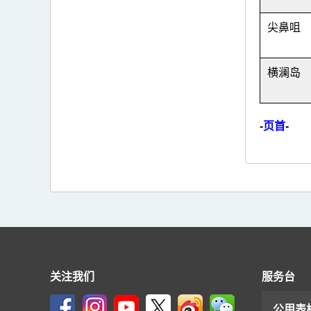
尖鼻咀
横澜岛
-
页首
-
关注我们
服务台
公用表