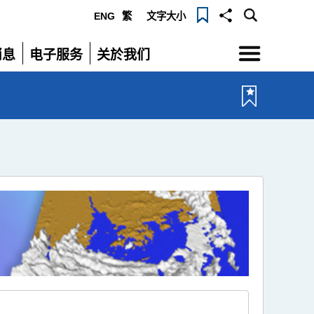
ENG
繁
文字大小
选
消息
电子服务
关於我们
单
展
展
开
开