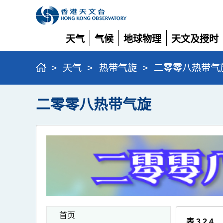
天气
气候
地球物理
天文及授时
展
展
展
展
开
开
开
开
>
天气
>
热带气旋
>
二零零八热带气
二零零八热带气旋
首页
表 3.2.4