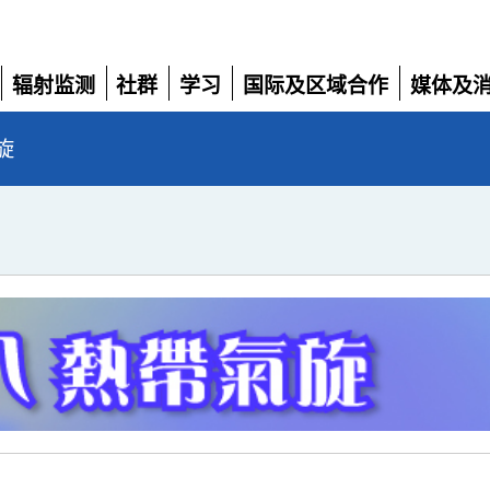
辐射监测
社群
学习
国际及区域合作
媒体及
展
展
展
展
展
开
开
开
开
开
旋