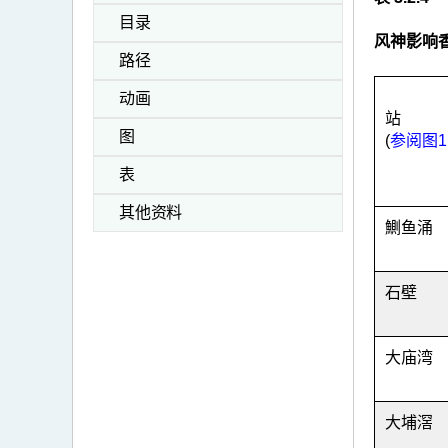
目录
风神影响
路径
动画
站
图
(
参阅图1
表
其他资料
鰂鱼涌
石壁
大庙湾
大埔滘