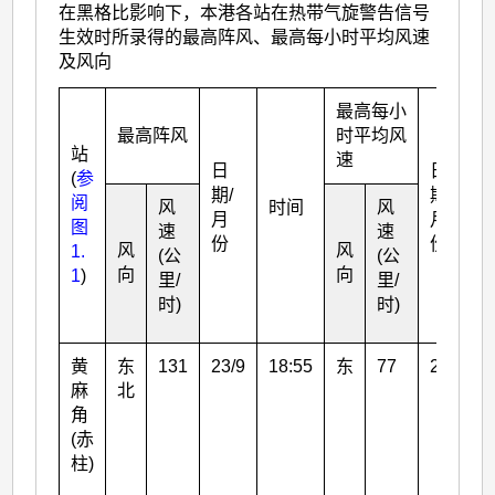
在黑格比影响下，本港各站在热带气旋警告信号
生效时所录得的最高阵风、最高每小时平均风速
及风向
最高每小
最高阵风
时平均风
站
速
日
日
(
参
期/
期/
阅
风
时间
风
月
月
图
速
速
份
份
风
风
1.
(公
(公
向
向
1
)
里/
里/
时)
时)
黄
东
131
23/9
18:55
东
77
24/9
麻
北
角
(赤
柱)