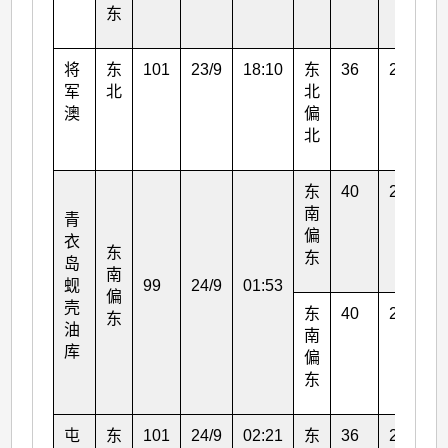
东
将
东
101
23/9
18:10
东
36
23/9
军
北
北
澳
偏
北
东
40
24/9
南
青
偏
衣
东
东
岛
南
蚬
99
24/9
01:53
偏
壳
东
40
24/9
东
油
南
库
偏
东
屯
东
101
24/9
02:21
东
36
24/9