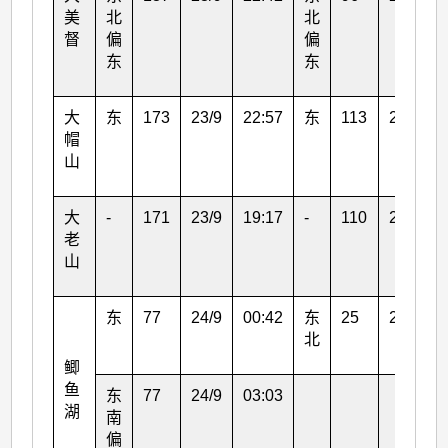
美
北
北
督
偏
偏
东
东
大
东
173
23/9
22:57
东
113
24/9
帽
山
大
-
171
23/9
19:17
-
110
23/9
老
山
东
77
24/9
00:42
东
25
23/9
北
鲫
鱼
东
77
24/9
03:03
湖
南
偏