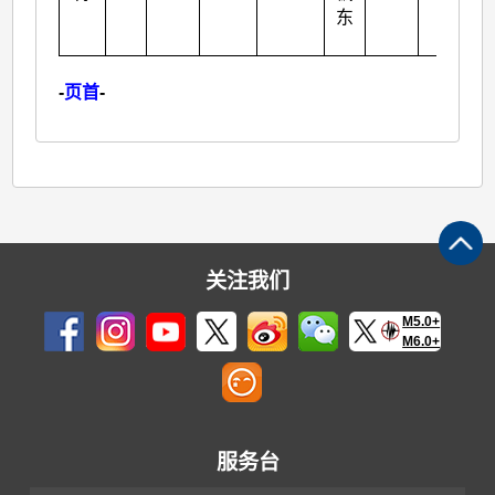
东
-
页首
-
关注我们
M5.0+
M6.0+
服务台