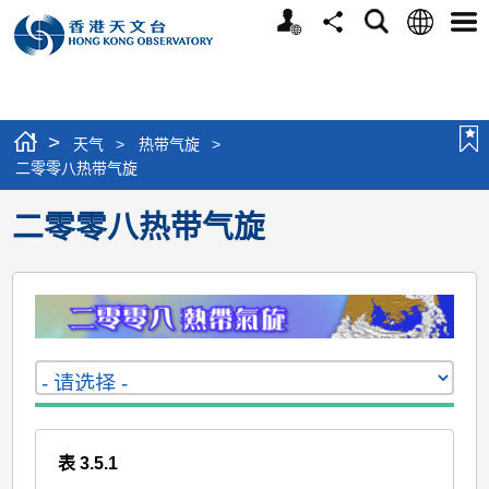
个
语
搜
分
选
人
言
寻
享
单
版
网
站
>
天气
>
热带气旋
>
二零零八热带气旋
二零零八热带气旋
表 3.5.1