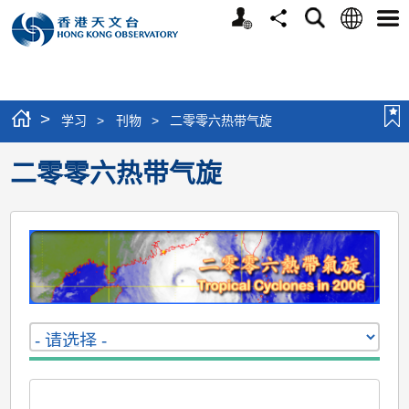
个
语
搜
分
选
人
言
寻
享
单
版
网
站
>
学习
>
刊物
>
二零零六热带气旋
二零零六热带气旋