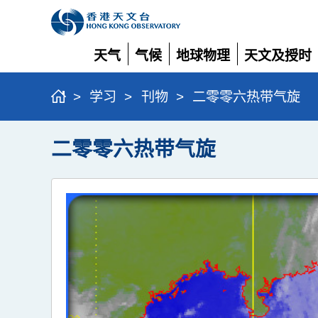
天气
气候
地球物理
天文及授时
展
展
展
展
开
开
开
开
>
学习
>
刊物
>
二零零六热带气旋
二零零六热带气旋