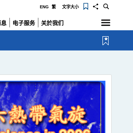
ENG
繁
文字大小
选
消息
电子服务
关於我们
单
展
展
开
开