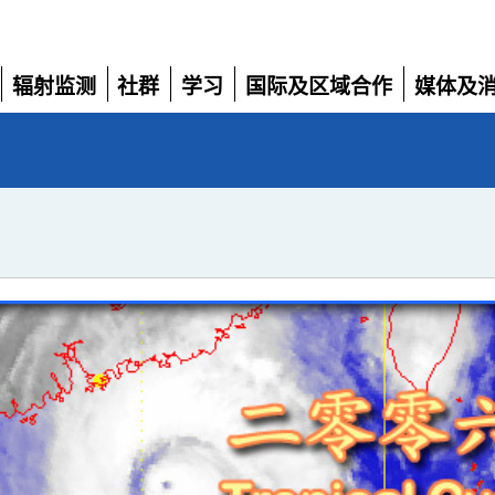
辐射监测
社群
学习
国际及区域合作
媒体及
展
展
展
展
展
开
开
开
开
开