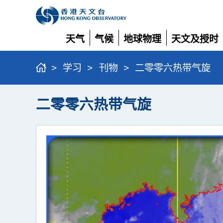
天气
气候
地球物理
天文及授时
展
展
展
展
开
开
开
开
>
学习
>
刊物
>
二零零六热带气旋
二零零六热带气旋