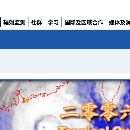
辐射监测
社群
学习
国际及区域合作
媒体及
展
展
展
展
展
开
开
开
开
开