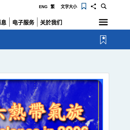
ENG
繁
文字大小
选
消息
电子服务
关於我们
单
展
展
开
开