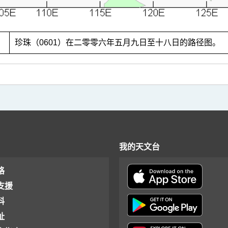
1
珍珠（0601）在二零零六年五月九日至十八日的路径图。
我的天文台
格
支援
料
址