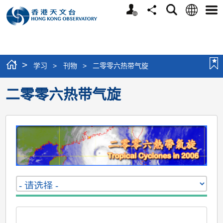
个
语
搜
分
选
人
言
寻
享
单
版
网
站
>
学习
>
刊物
>
二零零六热带气旋
二零零六热带气旋