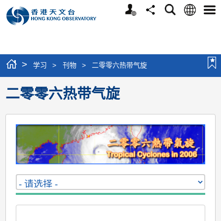
个
语
搜
分
选
人
言
寻
享
单
版
网
站
>
学习
>
刊物
>
二零零六热带气旋
二零零六热带气旋