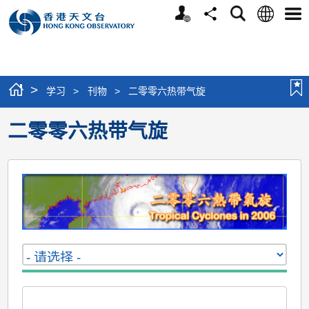
个
语
搜
分
选
人
言
寻
享
单
版
网
站
>
学习
>
刊物
>
二零零六热带气旋
二零零六热带气旋