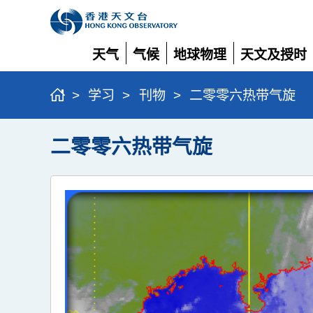
天气
气候
地球物理
天文及授时
展
展
展
展
开
开
开
开
>
学习
>
刊物
>
二零零六热带气旋
二零零六热带气旋