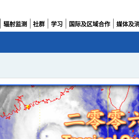
辐射监测
社群
学习
国际及区域合作
媒体及
展
展
展
展
展
开
开
开
开
开