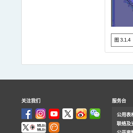
图 3.1.
关注我们
服务台
公用表
联络及
M5.0+
M6.0+
公开资