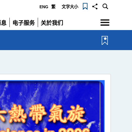
ENG
繁
文字大小
选
消息
电子服务
关於我们
单
展
展
开
开