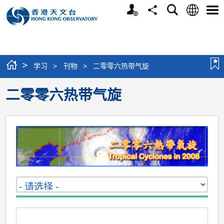
个
语
搜
分
选
人
言
寻
享
单
版
网
站
>
学习
>
刊物
>
二零零六热带气旋
二零零六热带气旋