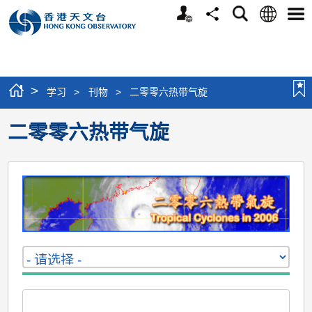
个
语
搜
分
选
人
言
寻
享
单
版
网
站
>
学习
>
刊物
>
二零零六热带气旋
二零零六热带气旋