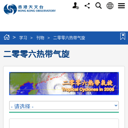
个
语
搜
分
选
人
言
寻
享
单
版
网
站
>
学习
>
刊物
>
二零零六热带气旋
二零零六热带气旋