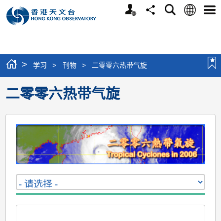
个
语
搜
分
选
人
言
寻
享
单
版
网
站
>
学习
>
刊物
>
二零零六热带气旋
二零零六热带气旋