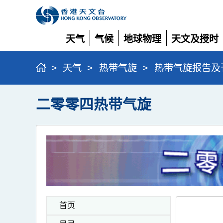
天气
气候
地球物理
天文及授时
展
展
展
展
开
开
开
开
>
天气
>
热带气旋
>
热带气旋报告及
二零零四热带气旋
首页