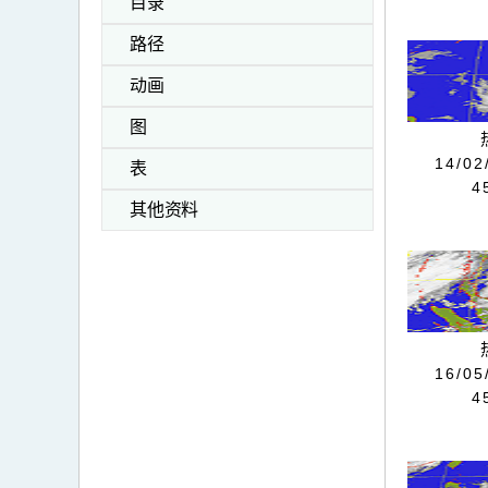
目录
路径
动画
图
14/02
表
4
其他资料
16/05
4