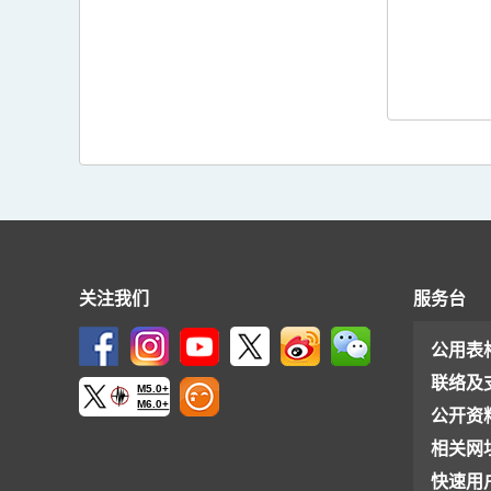
关注我们
服务台
公用表
联络及
M5.0+
M6.0+
公开资
相关网
快速用