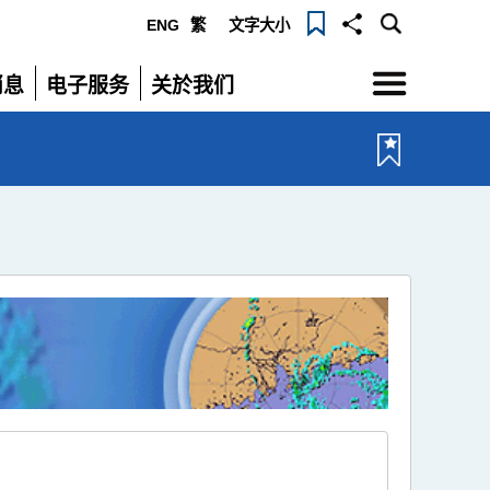
ENG
繁
文字大小
选
消息
电子服务
关於我们
单
展
展
开
开