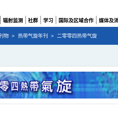
辐射监测
社群
学习
国际及区域合作
媒体及
展
展
展
展
展
开
开
开
开
开
刊物
>
热带气旋年刊
>
二零零四热带气旋