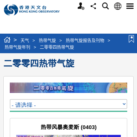
个
语
搜
分
选
人
言
寻
享
单
版
网
站
>
天气
>
热带气旋
>
热带气旋报告及刊物
>
热带气旋年刊
>
二零零四热带气旋
二零零四热带气旋
热带风暴奥麦斯 (0403)