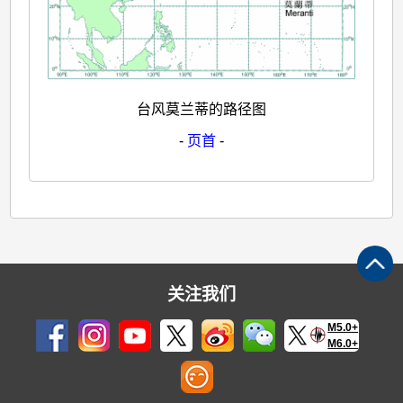
台风莫兰蒂的路径图
-
页首
-
关注我们
M5.0+
M6.0+