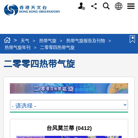
个
语
搜
分
选
人
言
寻
享
单
版
网
站
>
天气
>
热带气旋
>
热带气旋报告及刊物
>
热带气旋年刊
>
二零零四热带气旋
二零零四热带气旋
台风莫兰蒂 (0412)