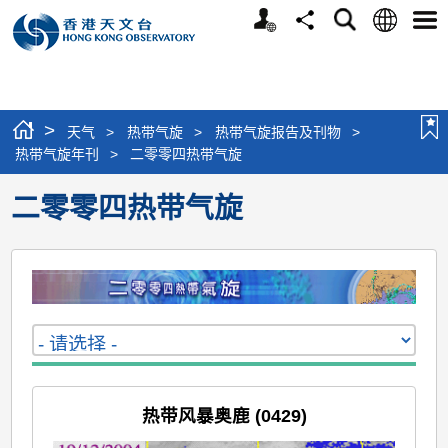
个
语
搜
分
选
人
言
寻
享
单
版
网
站
>
天气
>
热带气旋
>
热带气旋报告及刊物
>
热带气旋年刊
>
二零零四热带气旋
二零零四热带气旋
热带风暴奥鹿 (0429)