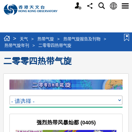
个
语
搜
分
选
人
言
寻
享
单
版
网
站
>
天气
>
热带气旋
>
热带气旋报告及刊物
>
热带气旋年刊
>
二零零四热带气旋
二零零四热带气旋
强烈热带风暴灿都 (0405)