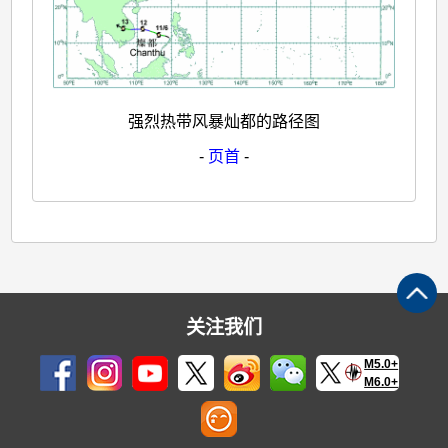
强烈热带风暴灿都的路径图
-
页首
-
关注我们
M5.0+
M6.0+