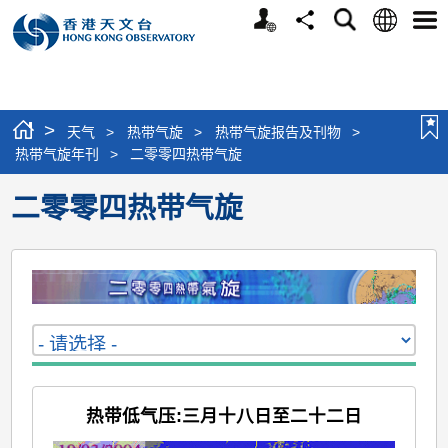
个
语
搜
分
选
人
言
寻
享
单
版
网
站
>
天气
>
热带气旋
>
热带气旋报告及刊物
>
热带气旋年刊
>
二零零四热带气旋
二零零四热带气旋
热带低气压:三月十八日至二十二日