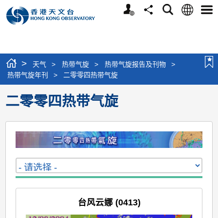
个
语
搜
分
选
人
言
寻
享
单
版
网
站
>
天气
>
热带气旋
>
热带气旋报告及刊物
>
热带气旋年刊
>
二零零四热带气旋
二零零四热带气旋
台风云娜 (0413)