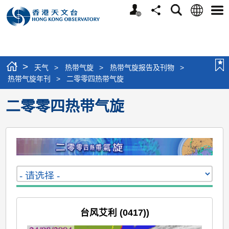
个
语
搜
分
选
人
言
寻
享
单
版
网
站
>
天气
>
热带气旋
>
热带气旋报告及刊物
>
热带气旋年刊
>
二零零四热带气旋
二零零四热带气旋
台风艾利 (0417))