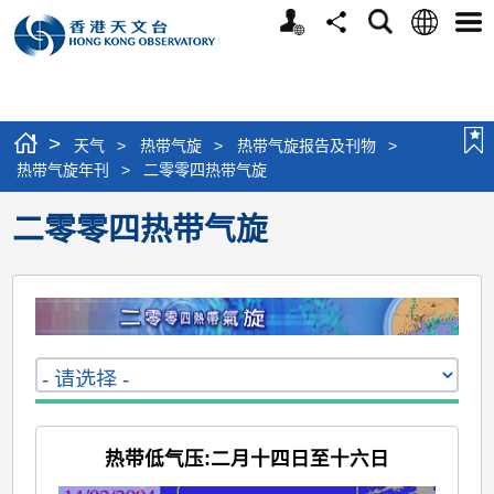
个
语
搜
分
选
人
言
寻
享
单
版
网
站
>
天气
>
热带气旋
>
热带气旋报告及刊物
>
热带气旋年刊
>
二零零四热带气旋
二零零四热带气旋
热带低气压:二月十四日至十六日