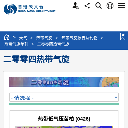
个
语
搜
分
选
人
言
寻
享
单
版
网
站
>
天气
>
热带气旋
>
热带气旋报告及刊物
>
热带气旋年刊
>
二零零四热带气旋
二零零四热带气旋
热带低气压苗柏 (0426)