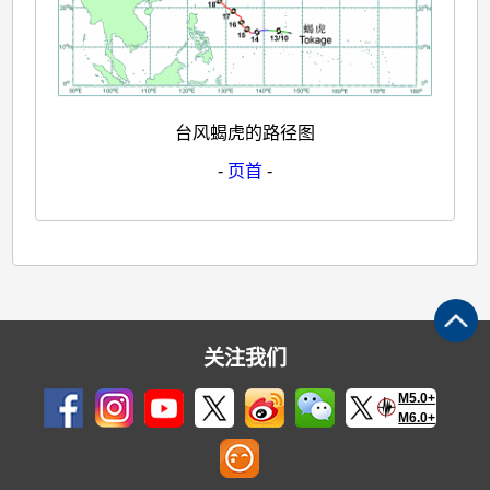
台风蝎虎的路径图
-
页首
-
关注我们
M5.0+
M6.0+