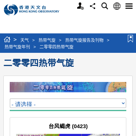
个
语
搜
分
选
人
言
寻
享
单
版
网
站
>
天气
>
热带气旋
>
热带气旋报告及刊物
>
热带气旋年刊
>
二零零四热带气旋
二零零四热带气旋
台风蝎虎 (0423)