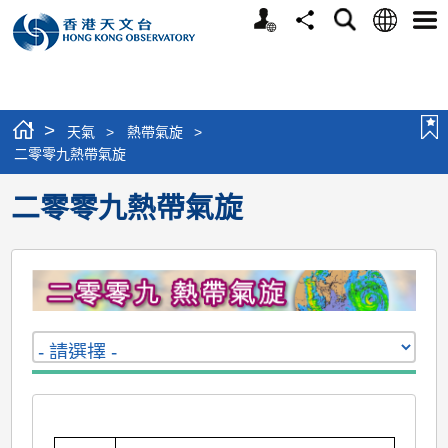
個
語
搜
分
選
人
言
尋
享
單
版
網
站
>
天氣
>
熱帶氣旋
>
二零零九熱帶氣旋
二零零九熱帶氣旋