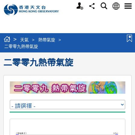
個
語
搜
分
選
人
言
尋
享
單
版
網
站
>
天氣
>
熱帶氣旋
>
二零零九熱帶氣旋
二零零九熱帶氣旋