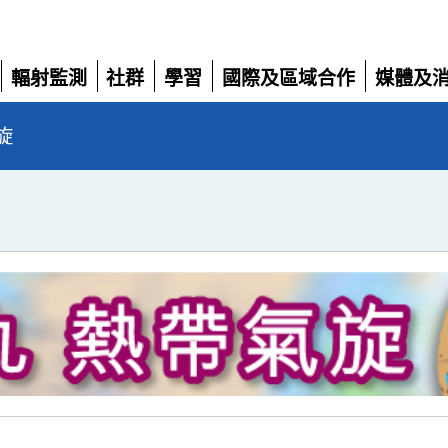
輻射監測
社群
學習
國際及區域合作
媒體及
展
展
展
展
展
開
開
開
開
開
旋