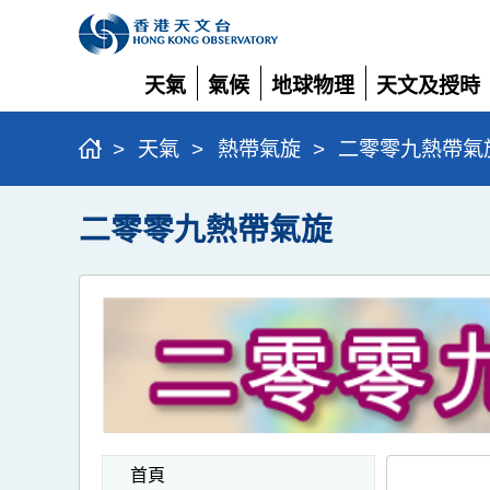
天氣
氣候
地球物理
天文及授時
展
展
展
展
開
開
開
開
>
天氣
>
熱帶氣旋
>
二零零九熱帶氣
二零零九熱帶氣旋
首頁