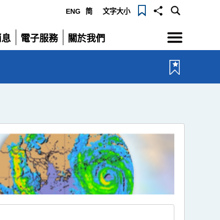
ENG
简
文字大小
選
消息
電子服務
關於我們
單
展
展
開
開