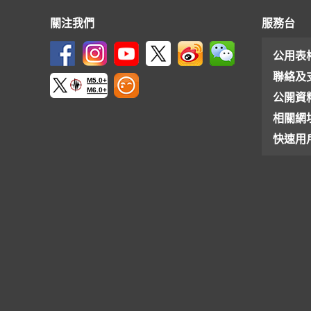
關注我們
服務台
公用表
聯絡及
M5.0+
M6.0+
公開資
相關網
快速用