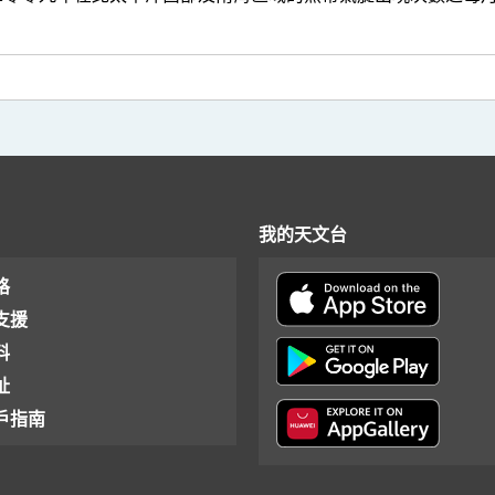
我的天文台
格
支援
料
址
戶指南