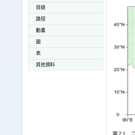
目錄
路徑
動畫
圖
表
其他資料
圖 2.1