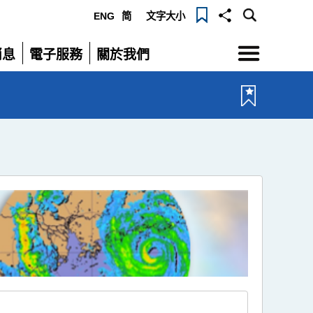
ENG
简
文字大小
選
消息
電子服務
關於我們
單
展
展
開
開