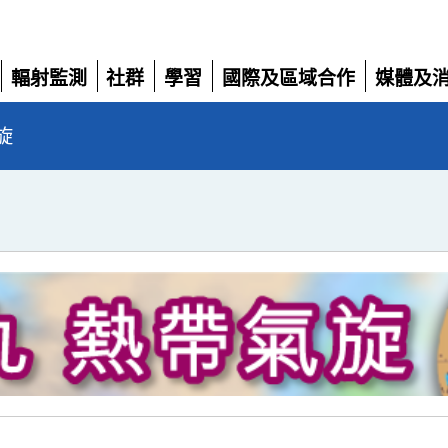
輻射監測
社群
學習
國際及區域合作
媒體及
展
展
展
展
展
開
開
開
開
開
旋