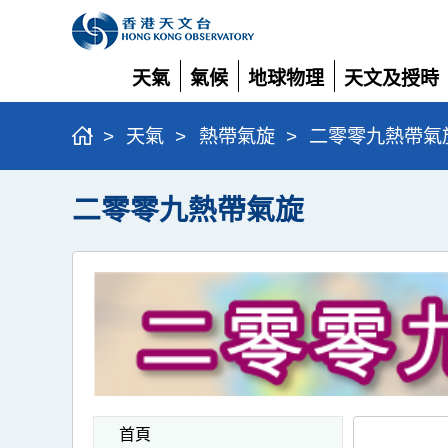
天氣
氣候
地球物理
天文及授時
展
展
展
展
開
開
開
開
>
天氣
>
熱帶氣旋
>
二零零九熱帶氣
二零零九熱帶氣旋
首頁