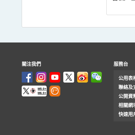
關注我們
服務台
公用表
聯絡及
M5.0+
M6.0+
公開資
相關網
快速用