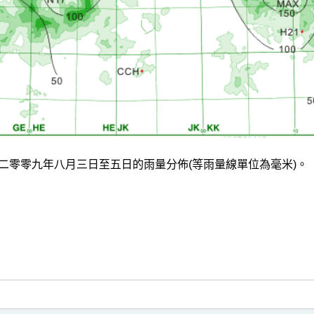
二零零九年八月三日至五日的雨量分佈(等雨量線單位為毫米)。