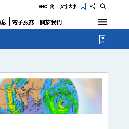
ENG
简
文字大小
選
消息
電子服務
關於我們
單
展
展
開
開