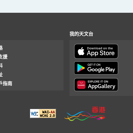
我的天文台
格
支援
料
址
戶指南