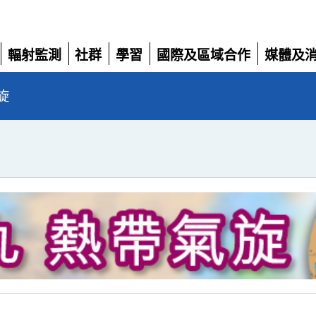
輻射監測
社群
學習
國際及區域合作
媒體及
展
展
展
展
展
開
開
開
開
開
旋