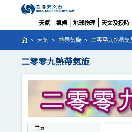
天氣
氣候
地球物理
天文及授時
展
展
展
展
開
開
開
開
>
天氣
>
熱帶氣旋
>
二零零九熱帶氣
二零零九熱帶氣旋
首頁