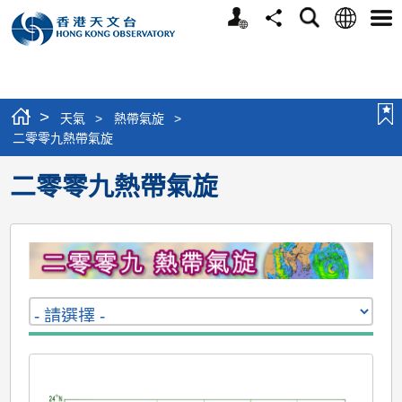
個
語
搜
分
選
人
言
尋
享
單
版
網
站
>
天氣
>
熱帶氣旋
>
二零零九熱帶氣旋
二零零九熱帶氣旋