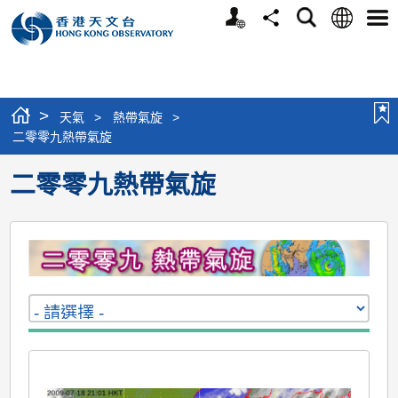
個
語
搜
分
選
人
言
尋
享
單
版
網
站
>
天氣
>
熱帶氣旋
>
二零零九熱帶氣旋
二零零九熱帶氣旋