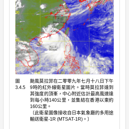
圖
颱風莫拉菲在二零零九年七月十八日下午
3.4.5
9時的紅外線衛星圖片。當時莫拉菲達到
其強度的頂峯，中心附近估計最高風速達
到每小時140公里，並集結在香港以東約
160公里。
〔此衛星圖像接收自日本氣象廳的多用途
輸送衛星-1R (MTSAT-1R)。〕