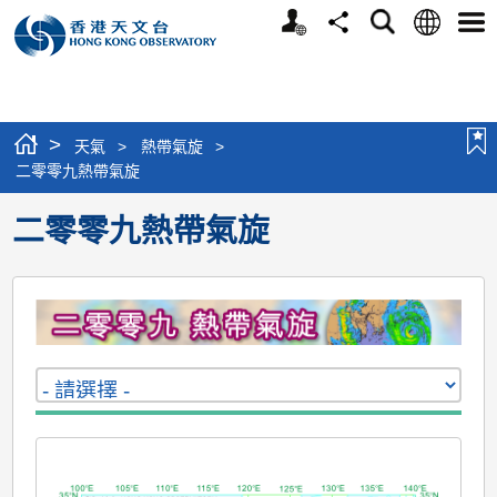
個
語
搜
分
選
人
言
尋
享
單
版
網
站
>
天氣
>
熱帶氣旋
>
二零零九熱帶氣旋
二零零九熱帶氣旋