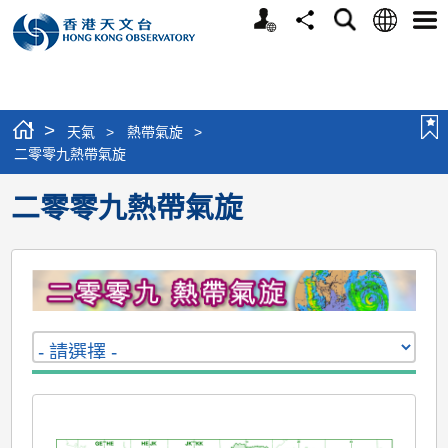
個
語
搜
分
選
人
言
尋
享
單
版
網
站
>
天氣
>
熱帶氣旋
>
二零零九熱帶氣旋
二零零九熱帶氣旋