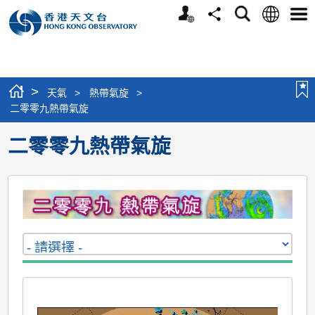
個
語
搜
分
選
人
言
尋
享
單
版
網
站
>
天氣
>
熱帶氣旋
>
二零零九熱帶氣旋
二零零九熱帶氣旋