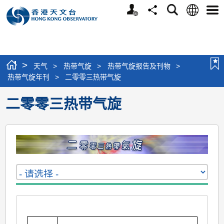
个
语
搜
分
选
人
言
寻
享
单
版
网
站
>
天气
>
热带气旋
>
热带气旋报告及刊物
>
热带气旋年刊
>
二零零三热带气旋
二零零三热带气旋