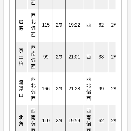
西
西
启
北
115
2/9
19:22
西
62
2/9
21:
德
偏
西
西
京
南
士
99
2/9
21:01
西
38
2/9
21:
偏
柏
西
西
西
流
北
北
浮
166
2/9
21:28
99
2/9
21:
偏
偏
山
西
西
西
西
北
南
南
110
2/9
19:59
62
2/9
21:
角
偏
偏
西
西