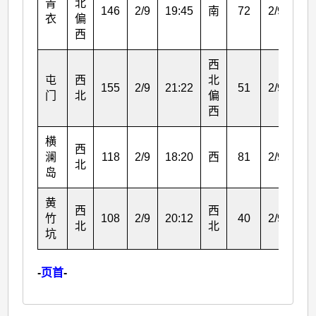
青
北
146
2/9
19:45
南
72
2/9
24:
衣
偏
西
西
屯
西
北
155
2/9
21:22
51
2/9
22:
门
北
偏
西
横
西
澜
118
2/9
18:20
西
81
2/9
21:
北
岛
黄
西
西
竹
108
2/9
20:12
40
2/9
19:
北
北
坑
-
页首
-