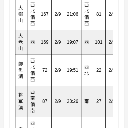
西
西
大
北
北
帽
167
2/9
21:06
81
2/9
21:
偏
偏
山
西
西
大
老
西
169
2/9
19:07
西
101
2/9
20:
山
西
鲫
北
西
鱼
72
2/9
19:51
22
2/9
20:
偏
北
湖
西
西
将
南
军
87
2/9
23:26
南
27
2/9
24:
偏
澳
南
西