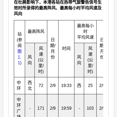
在杜鹃影响下，本港各站在热带气旋警告信号生
效时所录得的最高阵风、最高每小时平均风速及
风向
最高每小
最高阵风
时
站
平均风速
(参
日
日
阅
期/
期/
风
时间
风
时
图
月
月
速
速
1.
风
份
风
份
(公
(公
1
)
向
向
里/
里/
时)
时)
中
西
72
2/9
19:33
西
25
2/9
20:
环
北
中
环
-
171
2/9
19:59
-
103
2/9
21:
广
场