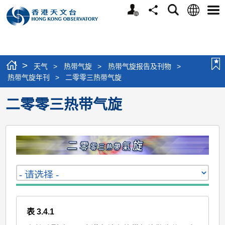
个
语
搜
分
选
人
言
寻
享
单
版
网
站
>
天气
>
热带气旋
>
热带气旋报告及刊物
>
热带气旋年刊
>
二零零三热带气旋
二零零三热带气旋
表 3.4.1