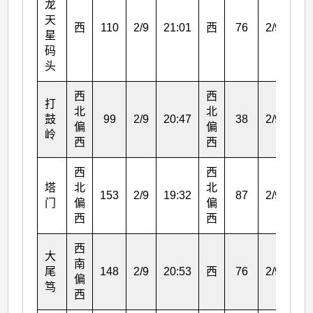
龙
天
西
110
2/9
21:01
西
76
2/9
21:
星
码
头
西
西
打
北
北
鼓
99
2/9
20:47
38
2/9
21:
偏
偏
岭
西
西
西
西
塔
北
北
153
2/9
19:32
87
2/9
20:
门
偏
偏
西
西
西
大
南
尾
148
2/9
20:53
西
76
2/9
21:
偏
笃
西