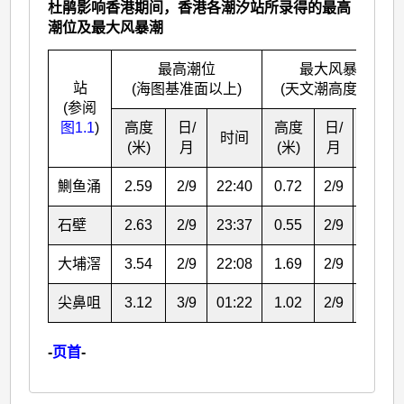
杜鹃影响香港期间，香港各潮汐站所录得的最高
潮位及最大风暴潮
最高潮位
最大风暴潮
站
(海图基准面以上)
(天文潮高度以上)
(参阅
图1.1
)
高度
日/
高度
日/
时间
时间
(米)
月
(米)
月
鰂鱼涌
2.59
2/9
22:40
0.72
2/9
22:40
石壁
2.63
2/9
23:37
0.55
2/9
23:37
大埔滘
3.54
2/9
22:08
1.69
2/9
22:08
尖鼻咀
3.12
3/9
01:22
1.02
2/9
23:08
-
页首
-