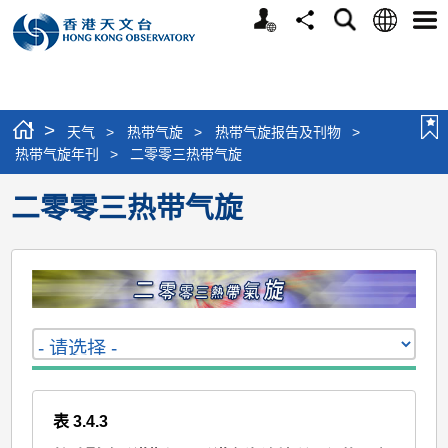
个
语
搜
分
选
人
言
寻
享
单
版
网
站
>
天气
>
热带气旋
>
热带气旋报告及刊物
>
热带气旋年刊
>
二零零三热带气旋
二零零三热带气旋
表 3.4.3