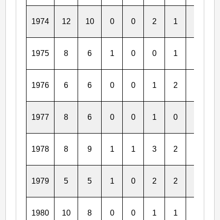
1974
12
10
0
0
2
1
1
0
1975
8
6
1
0
0
1
1
1
1976
6
6
0
0
1
2
0
0
1977
8
6
0
0
1
0
0
0
1978
8
9
1
1
3
2
0
0
1979
5
5
1
0
2
2
1
1
1980
10
8
0
0
1
1
0
0