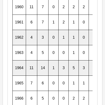
1960
11
7
0
2
2
2
1
1
1961
6
7
1
2
1
0
1
1
1962
4
3
0
1
1
0
1
1
1963
4
5
0
0
1
0
0
0
1964
11
14
1
3
5
3
3
2
1965
7
6
0
0
1
1
0
0
1966
6
5
0
0
2
2
0
0