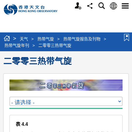
个
语
搜
分
选
人
言
寻
享
单
版
网
站
>
天气
>
热带气旋
>
热带气旋报告及刊物
>
热带气旋年刊
>
二零零三热带气旋
二零零三热带气旋
表 4.4