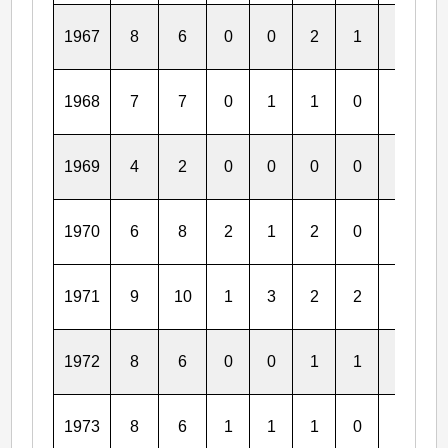
1967
8
6
0
0
2
1
0
0
1968
7
7
0
1
1
0
1
1
1969
4
2
0
0
0
0
0
0
1970
6
8
2
1
2
0
0
0
1971
9
10
1
3
2
2
1
1
1972
8
6
0
0
1
1
0
0
1973
8
6
1
1
1
0
1
0