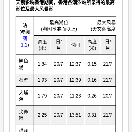
天鹅影响香港期间，香港各潮汐站所录得的最高
潮位及最大风暴潮
最高潮位
最大风暴潮
站
(海图基准面以上)
(天文潮高度以上)
(参阅
图
高度
日/
高度
日/
1.1
)
时间
时间
(米)
月
(米)
月
鰂鱼
1.84
20/7
12:37
0.15
21/7
06:47
涌
石壁
1.93
20/7
12:39
0.16
21/7
13:34
大埔
1.79
20/7
11:23
0.26
20/7
23:57
滘
尖鼻
2.25
20/7
13:51
0.31
21/7
03:03
咀
横澜