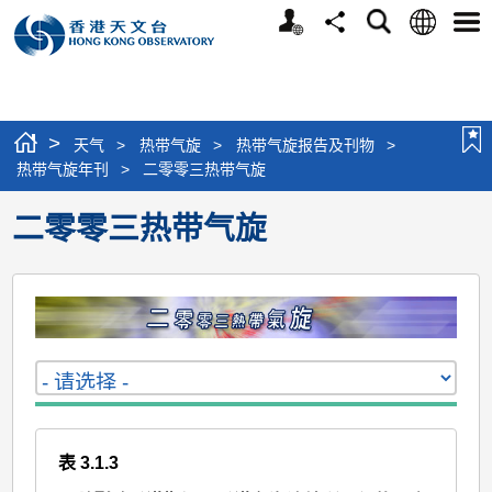
个
语
搜
分
选
人
言
寻
享
单
版
网
站
>
天气
>
热带气旋
>
热带气旋报告及刊物
>
热带气旋年刊
>
二零零三热带气旋
二零零三热带气旋
表 3.1.3