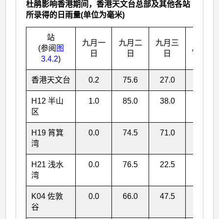
杜鹃影响香港期间，香港天文台总部及其他各站
所录得的日雨量(单位为毫米)
站
九月一
九月二
九月三
(参阅
图
总雨量
日
日
日
3.4.2
)
香港天文台
0.2
75.6
27.0
102.8
H12 半山
1.0
85.0
38.0
124.0
区
H19 筲箕
0.0
74.5
71.0
145.5
湾
H21 浅水
0.0
76.5
22.5
99.0
湾
K04 佐敦
0.0
66.0
47.5
113.5
谷