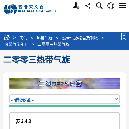
个
语
搜
分
选
人
言
寻
享
单
版
网
站
>
天气
>
热带气旋
>
热带气旋报告及刊物
>
热带气旋年刊
>
二零零三热带气旋
二零零三热带气旋
表 3.4.2