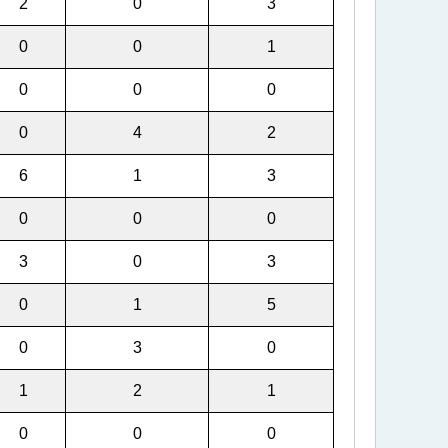
2
0
3
0
0
1
0
0
0
0
4
2
6
1
3
0
0
0
3
0
3
0
1
5
0
3
0
1
2
1
0
0
0