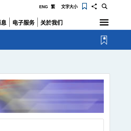
ENG
繁
文字大小
选
消息
电子服务
关於我们
单
展
展
开
开