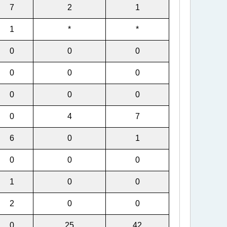
7
2
1
1
*
*
0
0
0
0
0
0
0
0
0
0
4
7
6
0
1
0
0
0
1
0
0
2
0
0
0
25
42