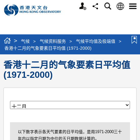
个
语
搜
分
选
人
言
寻
享
单
版
网
站
>
气候
>
气候资料服务
>
气候平均值及极端值
>
香港十二月的气象要素日平均值 (1971-2000)
香港十二月的气象要素日平均值
(1971-2000)
月
以下数字表示各天气要素的日平均值，是用1971-2000三十
年内以指定日期为中位的五日期数据计算的。