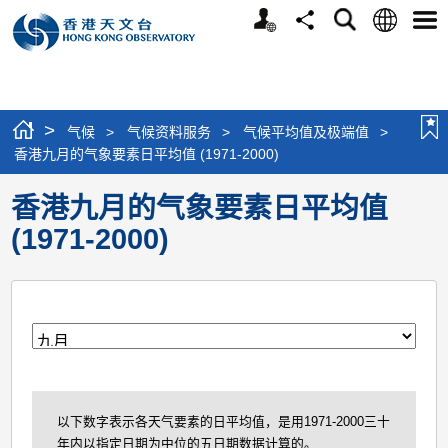
个
语
搜
分
选
人
言
寻
享
单
版
网
站
>
气候
>
气候资料服务
>
气候平均值及极端值
>
香港九月的气象要素日平均值 (1971-2000)
香港九月的气象要素日平均值
(1971-2000)
月
以下数字表示各天气要素的日平均值，是用1971-2000三十
年内以指定日期为中位的五日期数据计算的。