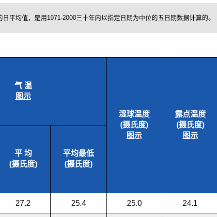
日平均值，是用1971-2000三十年内以指定日期为中位的五日期数据计算的。
气 温
图示
湿球温度
露点温度
(摄氏度)
(摄氏度)
图示
图示
平 均
平均最低
(摄氏度)
(摄氏度)
27.2
25.4
25.0
24.1