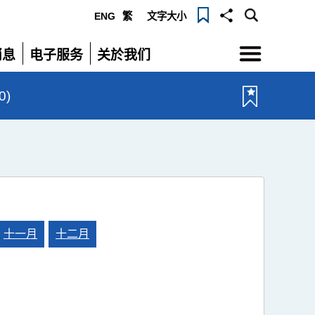
ENG
繁
文字大小
选
消息
电子服务
关於我们
单
展
展
开
开
0)
十一月
十二月