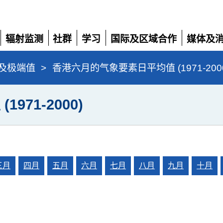
辐射监测
社群
学习
国际及区域合作
媒体及
展
展
展
展
展
开
开
开
开
开
及极端值
>
香港六月的气象要素日平均值 (1971-200
71-2000)
三月
四月
五月
六月
七月
八月
九月
十月