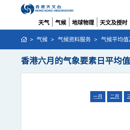
天气
气候
地球物理
天文及授时
展
展
展
展
开
开
开
开
>
气候
>
气候资料服务
>
气候平均值
香港六月的气象要素日平均值 (19
一月
二月
月