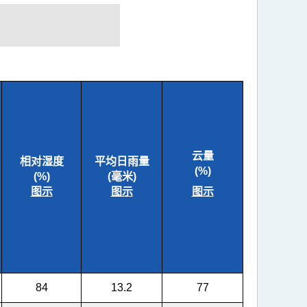
云量
相对湿度
平均日雨量
(%)
(%)
(毫米)
图示
图示
图示
84
13.2
77