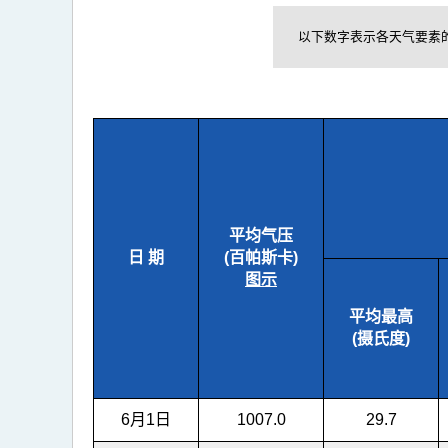
以下数字表示各天气要素的
平均气压
日 期
(百帕斯卡)
图示
平均最高
(摄氏度)
6月1日
1007.0
29.7