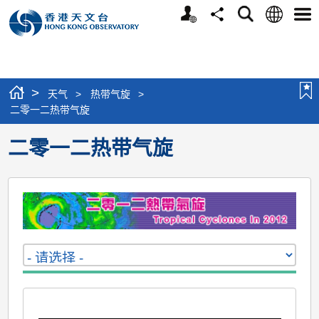
个
语
搜
分
选
人
言
寻
享
单
版
网
站
>
天气
>
热带气旋
>
二零一二热带气旋
二零一二热带气旋