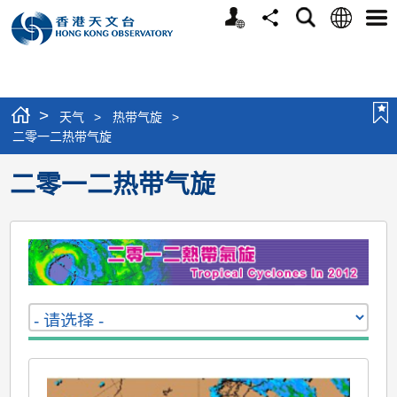
个
语
搜
分
选
人
言
寻
享
单
版
网
站
>
天气
>
热带气旋
>
二零一二热带气旋
二零一二热带气旋