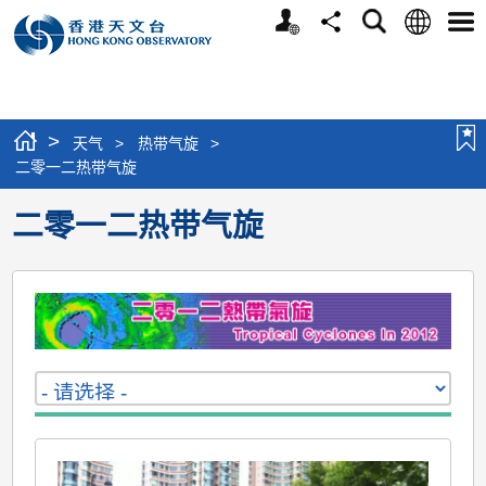
个
语
搜
分
选
人
言
寻
享
单
版
网
站
>
天气
>
热带气旋
>
二零一二热带气旋
二零一二热带气旋