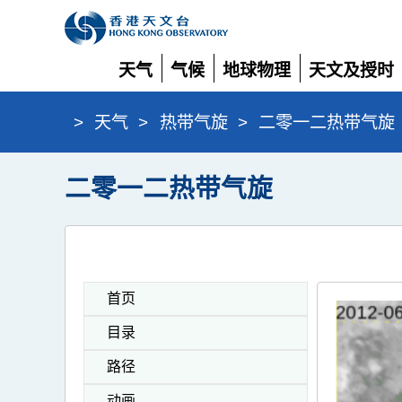
天气
气候
地球物理
天文及授时
展
展
展
展
开
开
开
开
>
天气
>
热带气旋
>
二零一二热带气旋
二零一二热带气旋
首页
目录
路径
动画