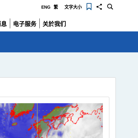
ENG
繁
文字大小
选
消息
电子服务
关於我们
单
展
展
开
开