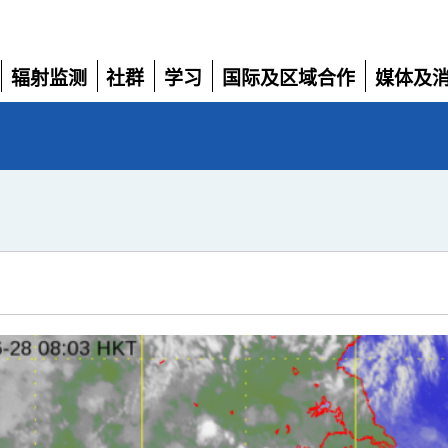
辐射监测
社群
学习
国际及区域合作
媒体及
展
展
展
展
展
开
开
开
开
开