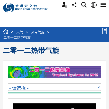
个
语
搜
分
选
人
言
寻
享
单
版
网
站
>
天气
>
热带气旋
>
二零一二热带气旋
二零一二热带气旋